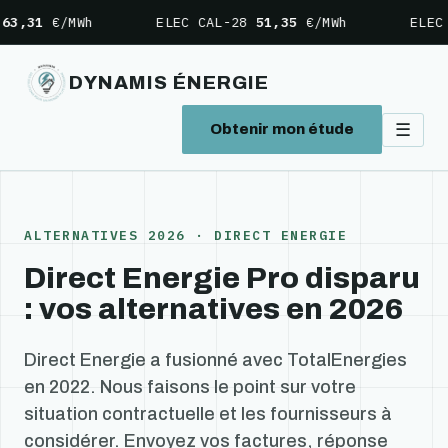
Aller
€/MWh
ELEC CAL-28
51,35
€/MWh
ELEC CAL-2
au
contenu
DYNAMIS ÉNERGIE
☰
Obtenir mon étude
ALTERNATIVES 2026 · DIRECT ENERGIE
Direct Energie Pro disparu
: vos alternatives en 2026
Direct Energie a fusionné avec TotalEnergies
en 2022. Nous faisons le point sur votre
situation contractuelle et les fournisseurs à
considérer. Envoyez vos factures, réponse