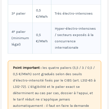
0,5
3ᵉ palier
Très électro-intensives
€/MWh
Hyper-électro-intensives
4ᵉ palier
0,5
/ secteurs exposés à la
(minimum
€/MWh
concurrence
légal)
internationale
Point important :
les quatre paliers (5,5 / 3 / 0,5 /
0,5 €/MWh) sont gradués selon des seuils
d’électro-intensité fixés par le CIBS (art. L312-65 à
L312-72). L’éligibilité et le palier exact se
déterminent au cas par cas, dossier à l’appui, et
le tarif réduit ne s’applique jamais
automatiquement : il faut en faire la demande