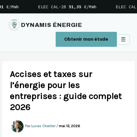
ELEC CAL-28
51,35
€/MWh
ELEC CAL-29
52,2
DYNAMIS ÉNERGIE
☰
Obtenir mon étude
Aller
au
contenu
Accises et taxes sur
l’énergie pour les
entreprises : guide complet
2026
Par
Lucas Charlier
/
mai 13, 2026