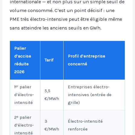
internationale — et non plus sur un simple seuil de
volume consommé. C’est un point décisif : une
PME très électro-intensive peut être éligible même
sans atteindre les anciens seuils en GWh.
Palier
d’accise
Profil d’entreprise
Tarif
réduite
concerné
2026
1ᵉʳ palier
Entreprises électro-
5,5
d’électro-
intensives (entrée de
€/MWh
intensité
grille)
2ᵉ palier
3
Électro-intensité
d’électro-
€/MWh
renforcée
intensité