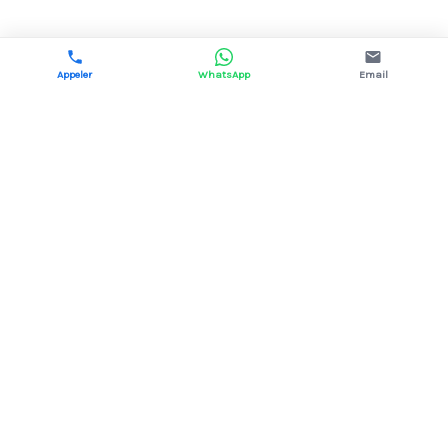
Appeler
WhatsApp
Email
DYNAMIS ÉNERGIE
Courtage en énergie pour les professionnels.
Électricité & gaz, 13 fournisseurs comparés,
aucun coût pour votre structure.
02 38 43 35 67