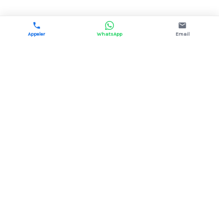
Appeler
WhatsApp
Email
DYNAMIS ÉNERGIE
Courtage en énergie pour les professionnels.
Électricité & gaz, 13 fournisseurs comparés,
aucun coût pour votre structure.
02 38 43 35 67