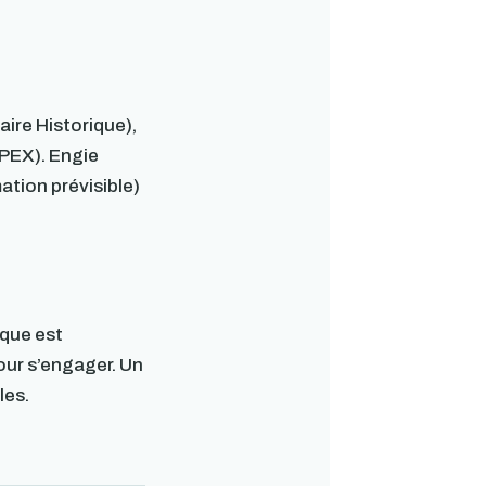
ire Historique),
EPEX). Engie
tion prévisible)
ique est
pour s’engager. Un
les.