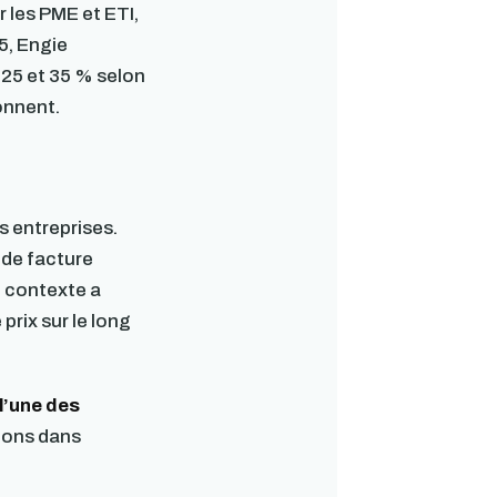
 les PME et ETI,
5, Engie
 25 et 35 % selon
onnent.
s entreprises.
 de facture
e contexte a
prix sur le long
l’une des
nons dans