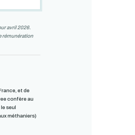
ur avril 2026.
ne rémunération
France, et de
ree confère au
le seul
aux méthaniers)