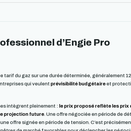
rofessionnel d’Engie Pro
r le tarif du gaz sur une durée déterminée, généralement 12
 entreprises qui veulent
prévisibilité budgétaire
et protect
ses intègrent pleinement :
le prix proposé reflète les prix
e projection future
. Une offre négociée en période de dé
ne offre signée en période de tension. C’est précisémen
 fenêtres de marché favorables pour déclencher les négoc