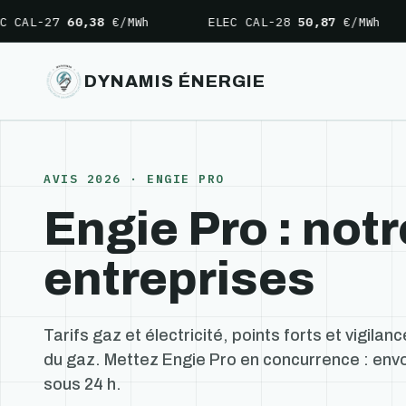
Aller
-27
60,38
€/MWh
ELEC CAL-28
50,87
€/MWh
E
au
contenu
DYNAMIS ÉNERGIE
AVIS 2026 · ENGIE PRO
Engie Pro : notr
entreprises
Tarifs gaz et électricité, points forts et vigilan
du gaz. Mettez Engie Pro en concurrence : env
sous 24 h.