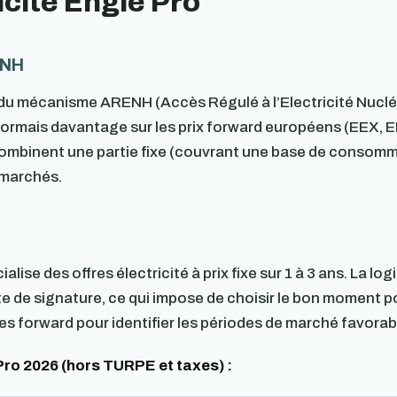
icité Engie Pro
ENH
du mécanisme ARENH (Accès Régulé à l’Electricité Nucléa
sormais davantage sur les prix forward européens (EEX, 
ombinent une partie fixe (couvrant une base de consomma
s marchés.
se des offres électricité à prix fixe sur 1 à 3 ans. La log
date de signature, ce qui impose de choisir le bon moment 
es forward pour identifier les périodes de marché favorab
 Pro 2026 (hors TURPE et taxes) :