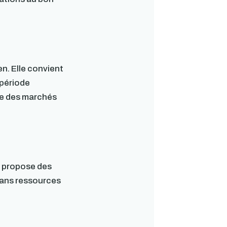
n. Elle convient
 période
yse des marchés
e propose des
sans ressources