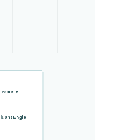
us sur le
cluant Engie