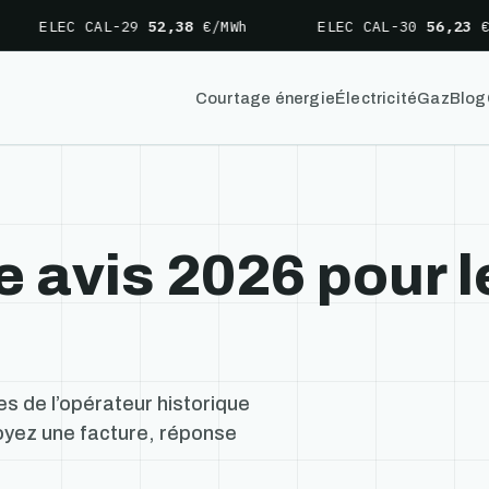
LEC CAL-29
52,38
€/MWh
ELEC CAL-30
56,23
€/MWh
Courtage énergie
Électricité
Gaz
Blog
e avis 2026 pour l
ces de l’opérateur historique
oyez une facture, réponse