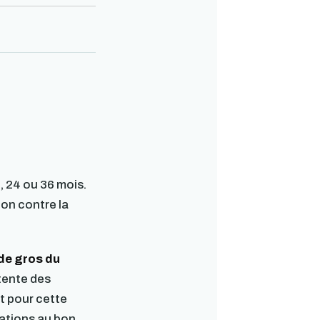
, 24 ou 36 mois.
ion contre la
 de gros du
tente des
t pour cette
iations au bon