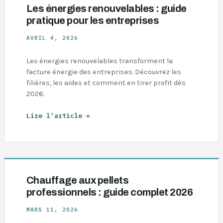
Les énergies renouvelables : guide
pratique pour les entreprises
AVRIL 4, 2026
Les énergies renouvelables transforment la
facture énergie des entreprises. Découvrez les
filières, les aides et comment en tirer profit dès
2026.
Les
Lire l’article »
énergies
renouvelables
:
guide
pratique
pour
Chauffage aux pellets
les
professionnels : guide complet 2026
entreprises
MARS 11, 2026