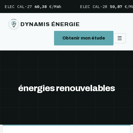
ELEC CAL-27
60,38
€/MWh
ELEC CAL-28
50,87
€/MW
DYNAMIS ÉNERGIE
☰
Obtenir mon étude
Aller
au
contenu
énergies renouvelables