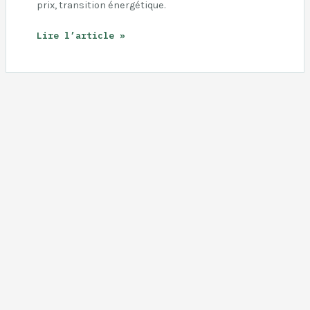
prix, transition énergétique.
Éolien
Lire l’article »
et
solaire
dépassent
le
fossile
en
Europe
:
quelles
opportunités
pour
les
pros
?