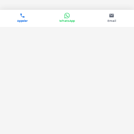
Appeler
WhatsApp
Email
DYNAMIS ÉNERGIE
Courtage en énergie pour les professionnels.
Électricité & gaz, 13 fournisseurs comparés,
aucun coût pour votre structure.
02 38 43 35 67