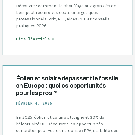
Découvrez comment le chauffage aux granulés de
bois peut réduire vos coûts énergétiques
professionnels. Prix, ROI, aides CEE et conseils
pratiques 2026.
Chauffage
Lire l’article »
aux
pellets
professionnels
:
guide
complet
Éolien et solaire dépassent le fossile
2026
en Europe : quelles opportunités
pour les pros ?
FÉVRIER 4, 2026
En 2025, éolien et solaire atteignent 30% de
l’électricité UE. Découvrez les opportunités
concrètes pour votre entreprise : PPA, stabilité des