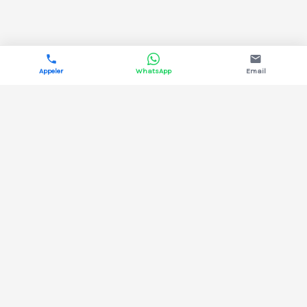
Appeler
WhatsApp
Email
DYNAMIS ÉNERGIE
Courtage en énergie pour les professionnels.
Électricité & gaz, 13 fournisseurs comparés,
aucun coût pour votre structure.