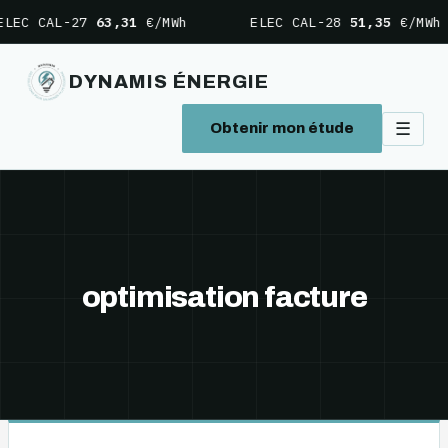
LEC CAL-27
63,31
€/MWh
ELEC CAL-28
51,35
€/MWh
DYNAMIS ÉNERGIE
☰
Obtenir mon étude
Aller
au
contenu
optimisation facture