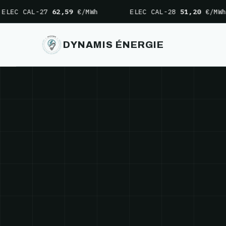
LEC CAL-27
62,59
€/MWh
ELEC CAL-28
51,20
€/MWh
DYNAMIS ÉNERGIE
Aller
au
contenu