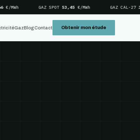
/MWh
GAZ SPOT
53,45
€/MWh
GAZ CAL-27
39,
Obtenir mon étude
tricité
Gaz
Blog
Contact