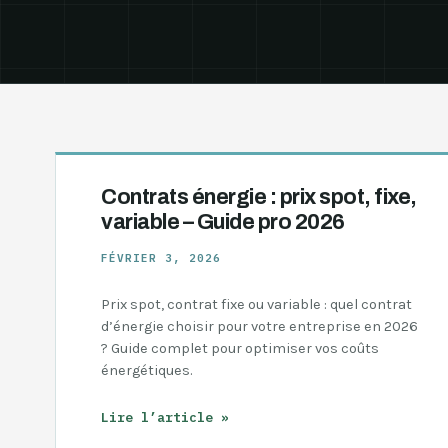
Contrats énergie : prix spot, fixe,
variable – Guide pro 2026
FÉVRIER 3, 2026
Prix spot, contrat fixe ou variable : quel contrat
d’énergie choisir pour votre entreprise en 2026
? Guide complet pour optimiser vos coûts
énergétiques.
Contrats
Lire l’article »
énergie