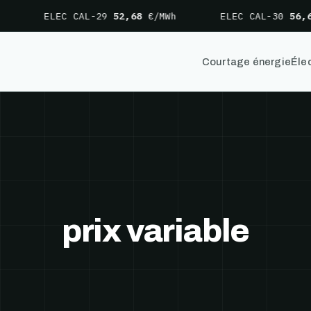
ELEC CAL-29
52,68
€/MWh
ELEC CAL-30
56,66
€
Courtage énergie
Élec
prix variable