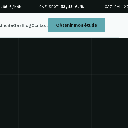
6
€/MWh
GAZ SPOT
53,45
€/MWh
GAZ CAL-27
3
Obtenir mon étude
tricité
Gaz
Blog
Contact