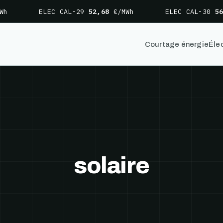
ELEC CAL-29
52,68
€/MWh
ELEC CAL-30
56,6
Courtage énergie
Élec
solaire