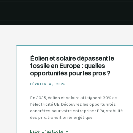
Éolien et solaire dépassent le
fossile en Europe : quelles
opportunités pour les pros ?
FÉVRIER 4, 2026
En 2025, éolien et solaire atteignent 30% de
l’électricité UE. Découvrez les opportunités
concrètes pour votre entreprise : PPA, stabilité
des prix, transition énergétique.
Éolien
Lire l’article »