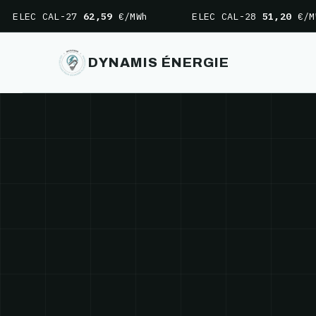
ELEC CAL-27
62,59
€/MWh
ELEC CAL-28
51,20
€/MWh
DYNAMIS ÉNERGIE
Aller
au
contenu