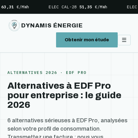
Aller
€/MWh
ELEC CAL-28
51,35
€/MWh
ELEC CAL-
au
contenu
DYNAMIS ÉNERGIE
☰
Obtenir mon étude
ALTERNATIVES 2026 · EDF PRO
Alternatives à EDF Pro
pour entreprise : le guide
2026
6 alternatives sérieuses à EDF Pro, analysées
selon votre profil de consommation.
Transmettez une facture : nous vous