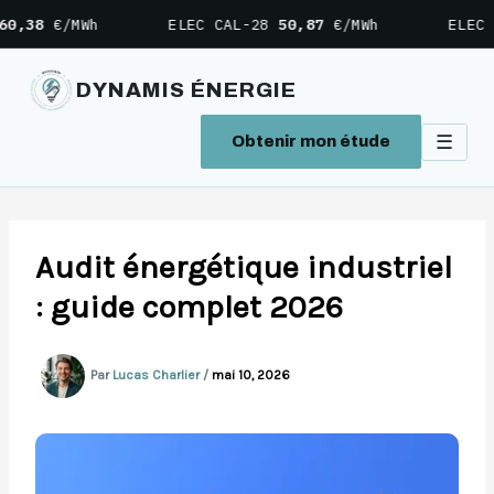
/MWh
ELEC CAL-28
50,87
€/MWh
ELEC CAL-2
DYNAMIS ÉNERGIE
☰
Obtenir mon étude
Aller
au
contenu
Audit énergétique industriel
: guide complet 2026
Par
Lucas Charlier
/
mai 10, 2026