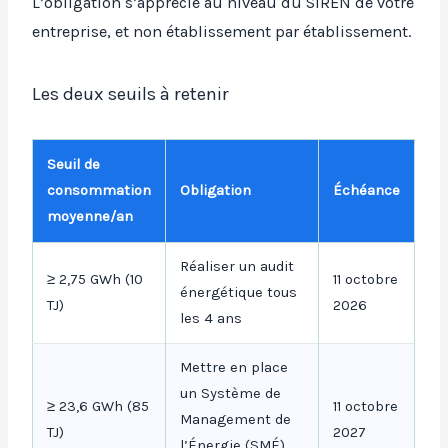
L’obligation s’apprécie au niveau du SIREN de votre
entreprise, et non établissement par établissement.
Les deux seuils à retenir
Seuil de
consommation
Obligation
Échéance
moyenne/an
Réaliser un audit
≥ 2,75 GWh (10
11 octobre
énergétique tous
TJ)
2026
les 4 ans
Mettre en place
un Système de
≥ 23,6 GWh (85
11 octobre
Management de
TJ)
2027
l’Énergie (SMÉ)