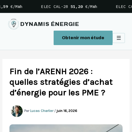
h
ELEC CAL-28
51,20
€/MWh
ELEC CAL-29
52,
DYNAMIS ÉNERGIE
☰
Obtenir mon étude
Aller
au
contenu
Fin de l’ARENH 2026 :
quelles stratégies d’achat
d’énergie pour les PME ?
Par
Lucas Charlier
/
juin 16, 2026