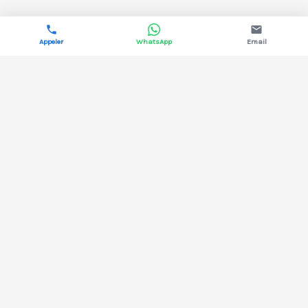
Appeler
WhatsApp
Email
DYNAMIS ÉNERGIE
Courtage en énergie pour les professionnels.
Électricité & gaz, 13 fournisseurs comparés,
aucun coût pour votre structure.
02 38 43 35 67
Nos guides
Comprendre