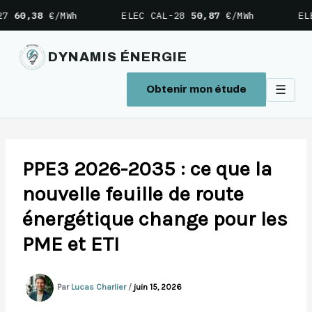
,38
€/MWh
ELEC CAL-28
50,87
€/MWh
ELEC C
DYNAMIS ÉNERGIE
☰
Obtenir mon étude
Aller
au
contenu
PPE3 2026-2035 : ce que la
nouvelle feuille de route
énergétique change pour les
PME et ETI
Par
Lucas Charlier
/
juin 15, 2026