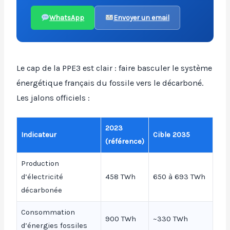
WhatsApp
Envoyer un email
Le cap de la PPE3 est clair : faire basculer le système
énergétique français du fossile vers le décarboné.
Les jalons officiels :
2023
Indicateur
Cible 2035
(référence)
Production
d’électricité
458 TWh
650 à 693 TWh
décarbonée
Consommation
900 TWh
~330 TWh
d’énergies fossiles