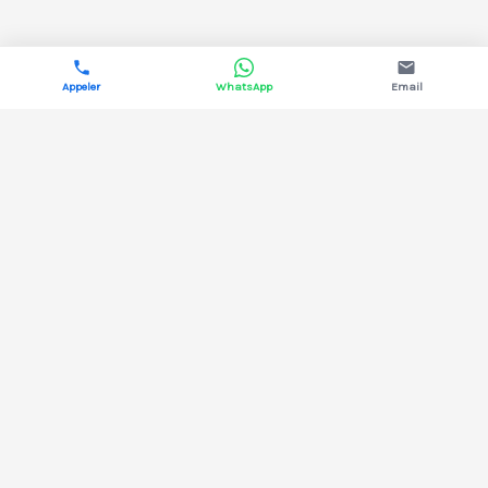
Appeler
WhatsApp
Email
DYNAMIS ÉNERGIE
Courtage en énergie pour les professionnels.
Électricité & gaz, 13 fournisseurs comparés,
aucun coût pour votre structure.
02 38 43 35 67