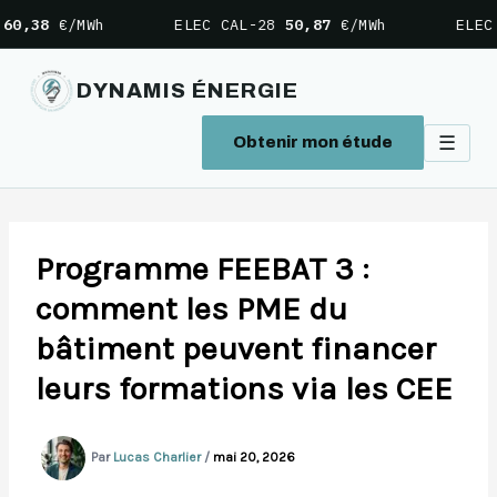
/MWh
ELEC CAL-28
50,87
€/MWh
ELEC CAL-2
DYNAMIS ÉNERGIE
☰
Obtenir mon étude
Aller
au
contenu
Programme FEEBAT 3 :
comment les PME du
bâtiment peuvent financer
leurs formations via les CEE
Par
Lucas Charlier
/
mai 20, 2026