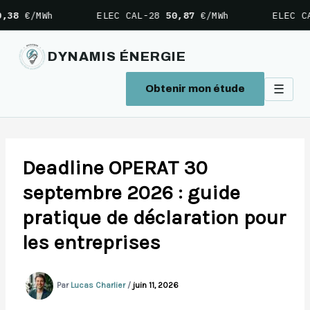
Wh
ELEC CAL-28
50,87
€/MWh
ELEC CAL-29
52
DYNAMIS ÉNERGIE
☰
Obtenir mon étude
Aller
au
contenu
Deadline OPERAT 30
septembre 2026 : guide
pratique de déclaration pour
les entreprises
Par
Lucas Charlier
/
juin 11, 2026